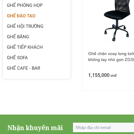
GHẾ PHÒNG HỌP
GHẾ ĐÀO TẠO
GHẾ HỘI TRƯỜNG
GHẾ BĂNG
GHẾ TIẾP KHÁCH
Ghế chân xoay lưng lướ
GHẾ SOFA
không tay nhỏ gọn ZG
GHẾ CAFE - BAR
1,155,000
vnđ
Nhận khuyến mãi