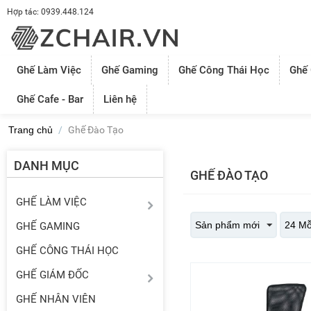
Hợp tác: 0939.448.124
Ghế Làm Việc
Ghế Gaming
Ghế Công Thái Học
Ghế
Ghế Cafe - Bar
Liên hệ
Trang chủ
/
Ghế Đào Tạo
DANH MỤC
GHẾ ĐÀO TẠO
GHẾ LÀM VIỆC
Sản phẩm mới
24 Mỗ
GHẾ GAMING
GHẾ CÔNG THÁI HỌC
GHẾ GIÁM ĐỐC
GHẾ NHÂN VIÊN