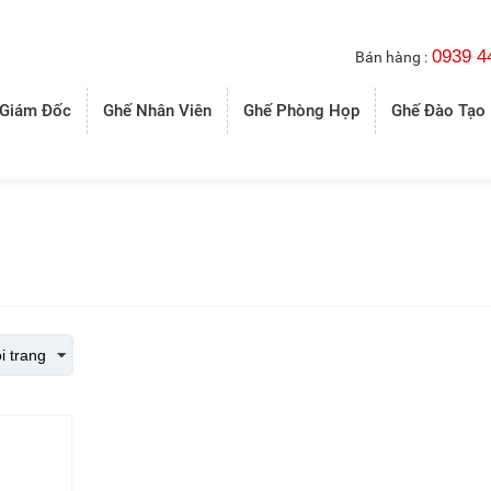
0939 4
Bán hàng :
 Giám Đốc
Ghế Nhân Viên
Ghế Phòng Họp
Ghế Đào Tạo
i trang