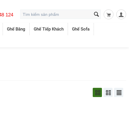
48 124
Giỏ hàng t
Ghế Băng
Ghế Tiếp Khách
Ghế Sofa