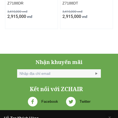
Z7188DR
Z7188DT
3,410,000
vnđ
3,410,000
vnđ
2,915,000
2,915,000
vnđ
vnđ
Nhận khuyến mãi
Kết nối với ZCHAIR
Facebook
Twitter