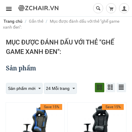
Giỏ hàng t
Trang chủ
/
Gắn thẻ
/
Mục được đánh dấu với thẻ "ghế game
xanh đen":
MỤC ĐƯỢC ĐÁNH DẤU VỚI THẺ "GHẾ
GAME XANH ĐEN":
Sản phẩm
Sản phẩm mới
24 Mỗi trang
Save 15%
Save 15%