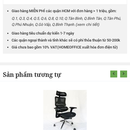
Giao hàng MIỄN PHÍ các quận HCM với đơn hàng > 1 triệu, gồm:
Q.1, Q.3, Q.4, Q.5, Q.6, Q.8, Q.10, Q.Tân Bình, Q.Bình Tân, Q.Tân Phú,
(xem chi tiết)
Q.Phú Nhuận, Q.Gò Vấp, Q.Bình Thạnh.
Giao hàng tiêu chuẩn dự kiến 1-7 ngày
Các quận ngoại thành và tỉnh khác sẽ có phí thỏa thuận từ 50-200k
Giá chưa bao gồm 10% VAT(HOMEOFFICE xuất hóa đơn điện tử)
Sản phẩm tương tự