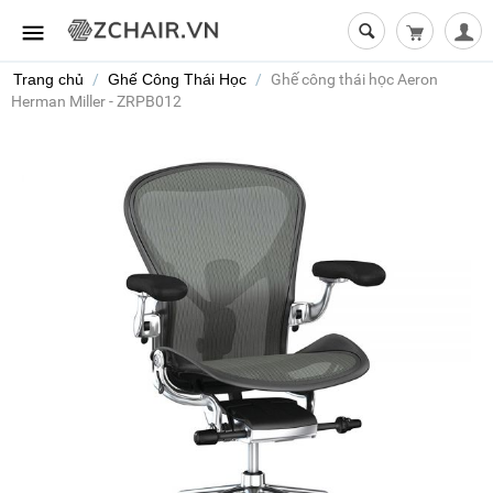
Giỏ hàng t
Trang chủ
/
Ghế Công Thái Học
/
Ghế công thái học Aeron
Herman Miller - ZRPB012