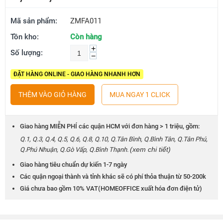
Mã sản phẩm:
ZMFA011
Tồn kho:
Còn hàng
+
Số lượng:
−
ĐẶT HÀNG ONLINE - GIAO HÀNG NHANH HƠN
THÊM VÀO GIỎ HÀNG
MUA NGAY 1 CLICK
Giao hàng MIỄN PHÍ các quận HCM với đơn hàng > 1 triệu, gồm:
Q.1, Q.3, Q.4, Q.5, Q.6, Q.8, Q.10, Q.Tân Bình, Q.Bình Tân, Q.Tân Phú,
(xem chi tiết)
Q.Phú Nhuận, Q.Gò Vấp, Q.Bình Thạnh.
Giao hàng tiêu chuẩn dự kiến 1-7 ngày
Các quận ngoại thành và tỉnh khác sẽ có phí thỏa thuận từ 50-200k
Giá chưa bao gồm 10% VAT(HOMEOFFICE xuất hóa đơn điện tử)