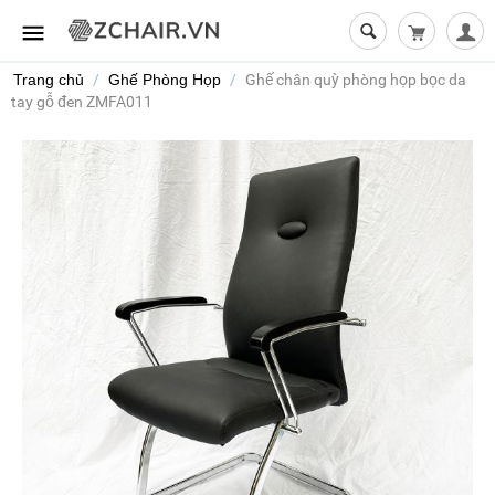
Giỏ hàng t
Trang chủ
/
Ghế Phòng Họp
/
Ghế chân quỳ phòng họp bọc da
tay gỗ đen ZMFA011