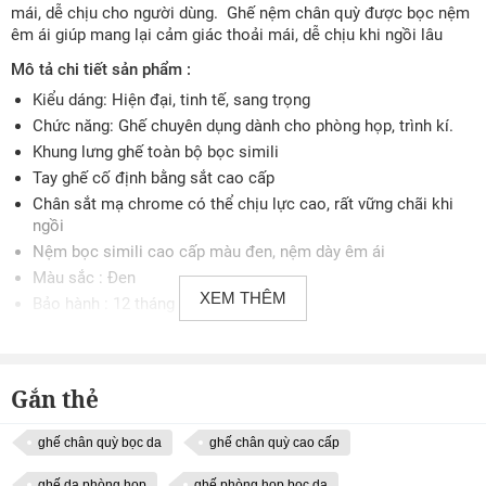
mái, dễ chịu cho người dùng. Ghế nệm chân quỳ được bọc nệm
êm ái giúp mang lại cảm giác thoải mái, dễ chịu khi ngồi lâu
Mô tả chi tiết sản phẩm :
Kiểu dáng: Hiện đại, tinh tế, sang trọng
Chức năng: Ghế chuyên dụng dành cho phòng họp, trình kí.
Khung lưng ghế toàn bộ bọc simili
Tay ghế cố định bằng sắt cao cấp
Chân sắt mạ chrome có thể chịu lực cao, rất vững chãi khi
ngồi
Nệm bọc simili cao cấp màu đen, nệm dày êm ái
Màu sắc : Đen
XEM THÊM
Bảo hành : 12 tháng
Gắn thẻ
ghế chân quỳ bọc da
ghế chân quỳ cao cấp
ghế da phòng họp
ghế phòng họp bọc da