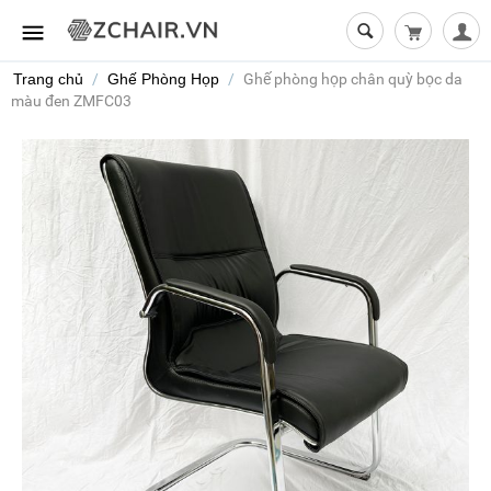
Giỏ hàng t
Trang chủ
/
Ghế Phòng Họp
/
Ghế phòng họp chân quỳ bọc da
màu đen ZMFC03