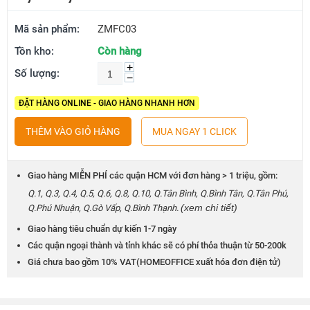
Mã sản phẩm:
ZMFC03
Tồn kho:
Còn hàng
+
Số lượng:
−
ĐẶT HÀNG ONLINE - GIAO HÀNG NHANH HƠN
THÊM VÀO GIỎ HÀNG
MUA NGAY 1 CLICK
Giao hàng MIỄN PHÍ các quận HCM với đơn hàng > 1 triệu, gồm:
Q.1, Q.3, Q.4, Q.5, Q.6, Q.8, Q.10, Q.Tân Bình, Q.Bình Tân, Q.Tân Phú,
(xem chi tiết)
Q.Phú Nhuận, Q.Gò Vấp, Q.Bình Thạnh.
Giao hàng tiêu chuẩn dự kiến 1-7 ngày
Các quận ngoại thành và tỉnh khác sẽ có phí thỏa thuận từ 50-200k
Giá chưa bao gồm 10% VAT(HOMEOFFICE xuất hóa đơn điện tử)