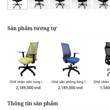
Sản phẩm tương tự
hế nhân viên lưng lưới Xanh Lá tay rời ZMFW15XG
Ghế nhân viên lưng lưới màu xanh M1087D-02
Ghế văn phòng lưng lưới tay rời màu xanh dương ZM1080-04
2,189,000
vnđ
2,189,000
vnđ
1,540
Thông tin sản phẩm