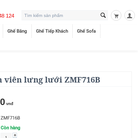
48 124
Giỏ hàng t
Ghế Băng
Ghế Tiếp Khách
Ghế Sofa
 viên lưng lưới ZMF716B
00
vnđ
ZMF716B
Còn hàng
+