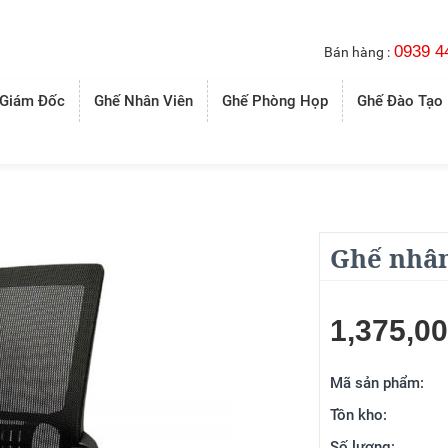
0939 4
Bán hàng :
 Giám Đốc
Ghế Nhân Viên
Ghế Phòng Họp
Ghế Đào Tạo
Ghế nhân
1,375,0
Mã sản phẩm:
Tồn kho:
Số lượng: