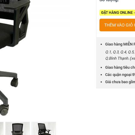
ĐẶT HÀNG ONLINE 
THÊM VÀO GIỎ
Giao hàng MIỄN P
Q.1, Q.3, Q.4, Q.
(x
Q.Bình Thạnh.
Giao hàng tiêu ch
Các quận ngoại th
Giá chưa bao gồ