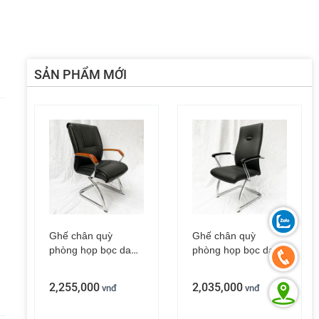
SẢN PHẨM MỚI
Ghế văn phòng tay lật lưng lưới đen ZGSP03
Ghế văn phòng lưng lưới cao uốn cong ZMFM04
1,540,000
vnđ
2,145,000
vnđ
2,915,000
Ghế chân quỳ
Ghế chân quỳ
phòng họp bọc da
phòng họp bọc da
tay viền gỗ
tay gỗ đen
ZMF180B
ZMFA011
2,255,000
2,035,000
vnđ
vnđ