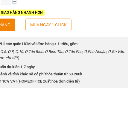
−
- GIAO HÀNG NHANH HƠN
 HÀNG
MUA NGAY 1 CLICK
HÍ các quận HCM với đơn hàng > 1 triệu, gồm:
5, Q.6, Q.8, Q.10, Q.Tân Bình, Q.Bình Tân, Q.Tân Phú, Q.Phú Nhuận, Q.Gò Vấp,
em chi tiết)
uẩn dự kiến 1-7 ngày
ành và tỉnh khác sẽ có phí thỏa thuận từ 50-200k
m 10% VAT(HOMEOFFICE xuất hóa đơn điện tử)