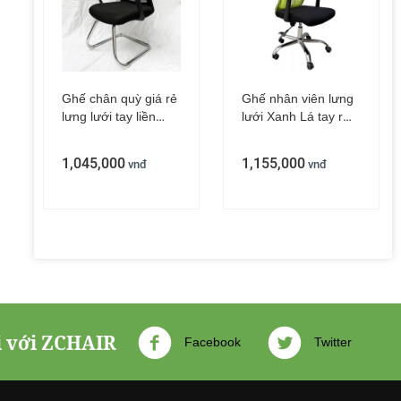
Ghế chân quỳ giá rẻ
Ghế nhân viên lưng
lưng lưới tay liền
lưới Xanh Lá tay rời
ZMF875Q
ZMFW15XG
1,045,000
1,155,000
vnđ
vnđ
i với ZCHAIR
Facebook
Twitter