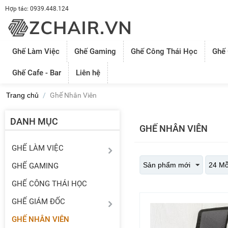
Hợp tác: 0939.448.124
Ghế Làm Việc
Ghế Gaming
Ghế Công Thái Học
Ghế
Ghế Cafe - Bar
Liên hệ
Trang chủ
/
Ghế Nhân Viên
DANH MỤC
GHẾ NHÂN VIÊN
GHẾ LÀM VIỆC
Sản phẩm mới
24 Mỗ
GHẾ GAMING
GHẾ CÔNG THÁI HỌC
GHẾ GIÁM ĐỐC
GHẾ NHÂN VIÊN