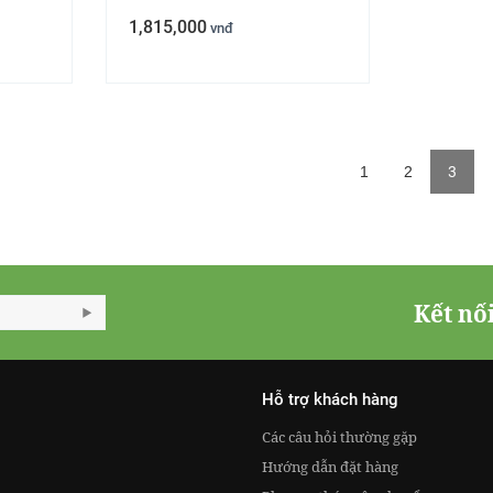
1,815,000
vnđ
←
1
2
3
Kết nố
Hỗ trợ khách hàng
Các câu hỏi thường gặp
Hướng dẫn đặt hàng