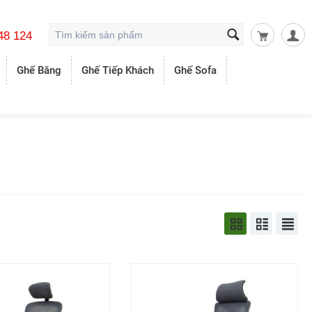
48 124
Giỏ hàng t
Ghế Băng
Ghế Tiếp Khách
Ghế Sofa