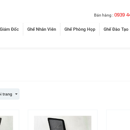
0939 4
Bán hàng :
 Giám Đốc
Ghế Nhân Viên
Ghế Phòng Họp
Ghế Đào Tạo
i trang