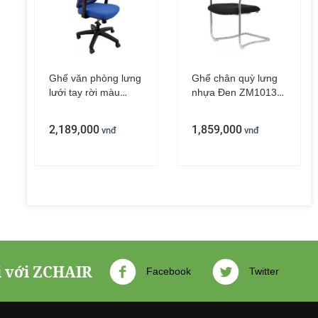
Ghế văn phòng lưng
Ghế chân quỳ lưng
lưới tay rời màu
nhựa Đen ZM1013-
xanh dương
02
ZM1080-04
2,189,000
1,859,000
vnđ
vnđ
i với ZCHAIR
Facebook
Twitter