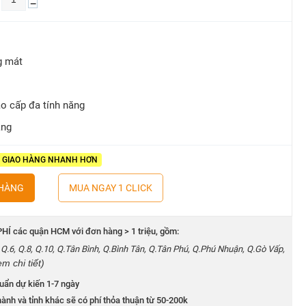
−
g mát
i
ao cấp đa tính năng
áng
- GIAO HÀNG NHANH HƠN
 HÀNG
MUA NGAY 1 CLICK
HÍ các quận HCM với đơn hàng > 1 triệu, gồm:
5, Q.6, Q.8, Q.10, Q.Tân Bình, Q.Bình Tân, Q.Tân Phú, Q.Phú Nhuận, Q.Gò Vấp,
em chi tiết)
uẩn dự kiến 1-7 ngày
ành và tỉnh khác sẽ có phí thỏa thuận từ 50-200k