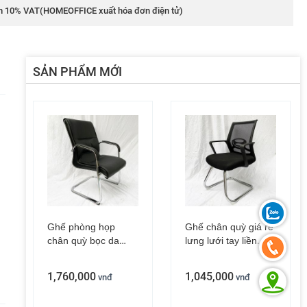
m 10% VAT(HOMEOFFICE xuất hóa đơn điện tử)
SẢN PHẨM MỚI
Ghế nhân viên lưng thấp ZMF07
Ghế nhân viên lưng lưới thấp ZMFM02
1,815,000
vnđ
1,760,000
vnđ
2,640,000
Ghế phòng họp
Ghế chân quỳ giá rẻ
chân quỳ bọc da
lưng lưới tay liền
màu đen ZMFC03
ZMF875Q
1,760,000
1,045,000
vnđ
vnđ