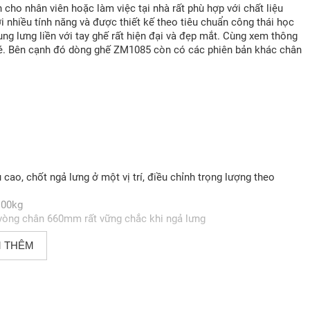
cho nhân viên hoặc làm việc tại nhà rất phù hợp với chất liệu
i nhiều tính năng và được thiết kế theo tiêu chuẩn công thái học
ung lưng liền với tay ghế rất hiện đại và đẹp mắt. Cùng xem thông
hé. Bên cạnh đó dòng ghế ZM1085 còn có các phiên bản khác chân
 cao, chốt ngả lưng ở một vị trí, điều chỉnh trọng lượng theo
100kg
 vòng chân 660mm rất vững chắc khi ngả lưng
 THÊM