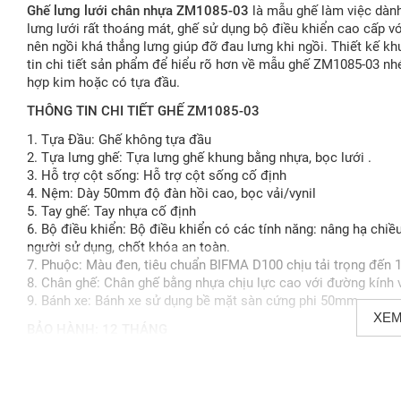
Ghế lưng lưới chân nhựa ZM1085-03
là mẫu ghế làm việc dành 
lưng lưới rất thoáng mát, ghế sử dụng bộ điều khiển cao cấp vớ
nên ngồi khá thẳng lưng giúp đỡ đau lưng khi ngồi. Thiết kế kh
tin chi tiết sản phẩm để hiểu rõ hơn về mẫu ghế ZM1085-03 n
hợp kim hoặc có tựa đầu.
THÔNG TIN CHI TIẾT GHẾ ZM1085-03
1. Tựa Đầu: Ghế không tựa đầu
2. Tựa lưng ghế: Tựa lưng ghế khung bằng nhựa, bọc lưới .
3. Hỗ trợ cột sống: Hỗ trợ cột sống cố định
4. Nệm: Dày 50mm độ đàn hồi cao, bọc vải/vynil
5. Tay ghế: Tay nhựa cố định
6. Bộ điều khiển: Bộ điều khiển có các tính năng: nâng hạ chiều
người sử dụng, chốt khóa an toàn.
7. Phuộc: Màu đen, tiêu chuẩn BIFMA D100 chịu tải trọng đến 
8. Chân ghế: Chân ghế bằng nhựa chịu lực cao với đường kính
9. Bánh xe: Bánh xe sử dụng bề mặt sàn cứng phi 50mm
XEM
BẢO HÀNH: 12 THÁNG