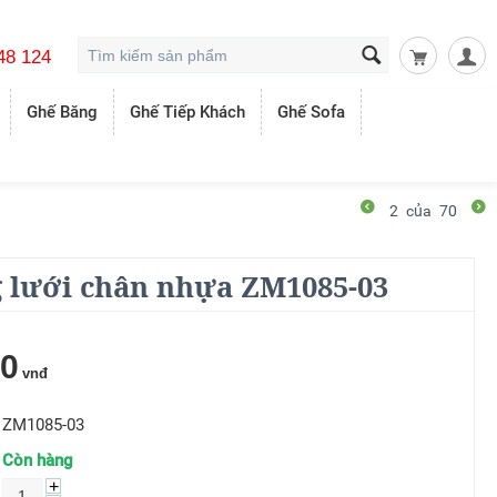
48 124
Giỏ hàng t
Ghế Băng
Ghế Tiếp Khách
Ghế Sofa
2
của
70
 lưới chân nhựa ZM1085-03
00
vnđ
ZM1085-03
Còn hàng
+