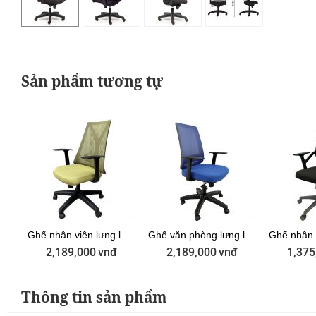
Sản phẩm tương tự
hế nhân viên lưng lưới Xanh Lá tay rời ZMFW15XG
Ghế nhân viên lưng lưới màu xanh M1087D-02
Ghế văn phòng lưng lưới tay rời màu xanh dương ZM1080-04
2,189,000
vnđ
2,189,000
vnđ
1,375
Thông tin sản phẩm