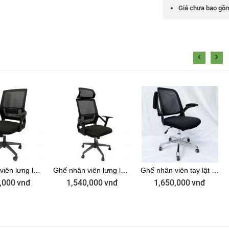
Giá chưa bao gồ
Ghế nhân viên lưng lưới ZMF716B
Ghế nhân viên lưng lưới có tựa đầu ZMF716A
Ghế nhân viên tay lật lưng lưới ZMF877
,000
vnđ
1,540,000
vnđ
1,650,000
vnđ