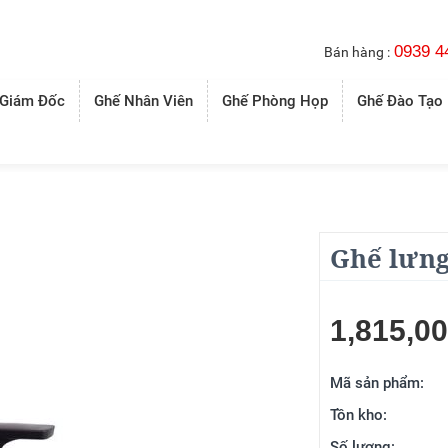
0939 4
Bán hàng :
 Giám Đốc
Ghế Nhân Viên
Ghế Phòng Họp
Ghế Đào Tạo
Ghế lưng
1,815,0
Mã sản phẩm:
Tồn kho:
Số lượng: