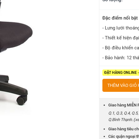
Đặc điểm nổi bật
- Lưng lưới thoán
- Thiết kế hiện đạ
- Bộ điều khiển c
- Bảo hành: 12 th
ĐẶT HÀNG ONLINE 
THÊM VÀO GIỎ
Giao hàng MIỄN P
Q.1, Q.3, Q.4, Q.
(x
Q.Bình Thạnh.
Giao hàng tiêu ch
Các quận ngoại th