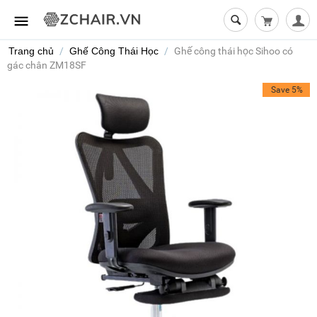
Giỏ hàng t
Trang chủ
/
Ghế Công Thái Học
/
Ghế công thái học Sihoo có
gác chân ZM18SF
Save 5%