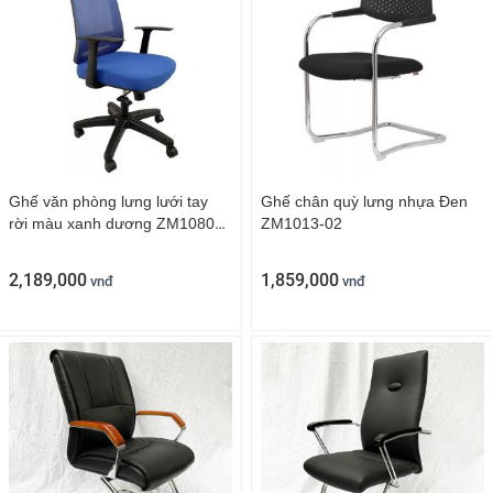
Ghế văn phòng lưng lưới tay
Ghế chân quỳ lưng nhựa Đen
rời màu xanh dương ZM1080-
ZM1013-02
04
2,189,000
1,859,000
vnđ
vnđ
Ghế công thái học Sihoo có gác chân ZM18SF