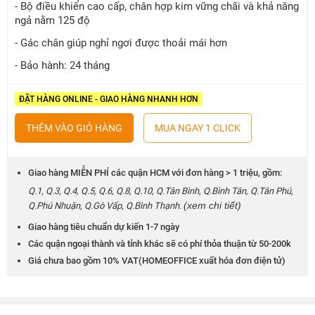
- Bộ điều khiển cao cấp, chân hợp kim vững chãi và khả năng
ngả nằm 125 độ
- Gác chân giúp nghỉ ngơi được thoải mái hơn
- Bảo hành: 24 tháng
ĐẶT HÀNG ONLINE - GIAO HÀNG NHANH HƠN
THÊM VÀO GIỎ HÀNG
MUA NGAY 1 CLICK
Giao hàng MIỄN PHÍ các quận HCM với đơn hàng > 1 triệu, gồm:
Q.1, Q.3, Q.4, Q.5, Q.6, Q.8, Q.10, Q.Tân Bình, Q.Bình Tân, Q.Tân Phú,
(xem chi tiết)
Q.Phú Nhuận, Q.Gò Vấp, Q.Bình Thạnh.
Giao hàng tiêu chuẩn dự kiến 1-7 ngày
Các quận ngoại thành và tỉnh khác sẽ có phí thỏa thuận từ 50-200k
Giá chưa bao gồm 10% VAT(HOMEOFFICE xuất hóa đơn điện tử)