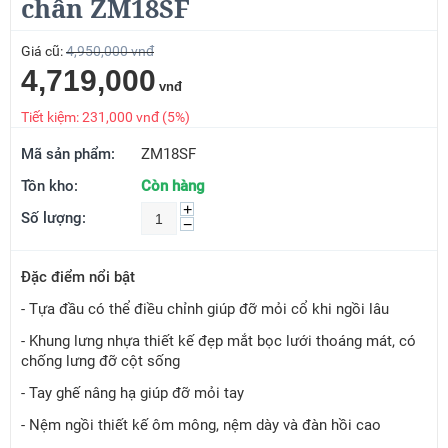
chân ZM18SF
Giá cũ:
4,950,000
vnđ
4,719,000
vnđ
Tiết kiệm:
231,000
vnđ (
5
%)
Mã sản phẩm:
ZM18SF
Tồn kho:
Còn hàng
+
Số lượng:
−
Đặc điểm nổi bật
- Tựa đầu có thể điều chỉnh giúp đỡ mỏi cổ khi ngồi lâu
- Khung lưng nhựa thiết kế đẹp mắt bọc lưới thoáng mát, có
chống lưng đỡ cột sống
- Tay ghế nâng hạ giúp đỡ mỏi tay
- Nệm ngồi thiết kế ôm mông, nệm dày và đàn hồi cao