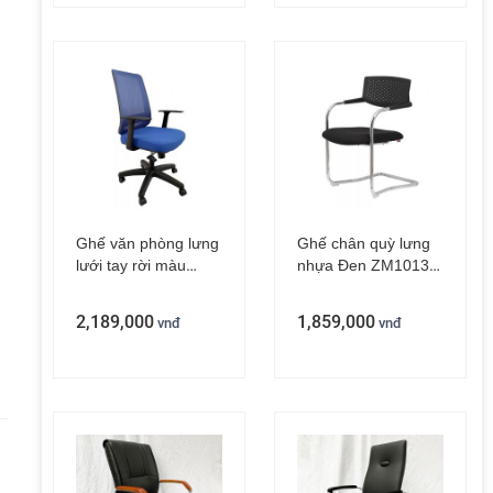
Ghế văn phòng lưng
Ghế chân quỳ lưng
lưới tay rời màu
nhựa Đen ZM1013-
xanh dương
02
ZM1080-04
2,189,000
1,859,000
vnđ
vnđ