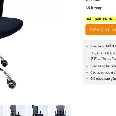
Số lượng:
ĐẶT HÀNG ONLINE 
THÊM VÀO GIỎ
Giao hàng MIỄN P
Q.1, Q.3, Q.4, Q.
(x
Q.Bình Thạnh.
Giao hàng tiêu ch
Các quận ngoại th
Giá chưa bao gồ