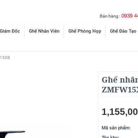
0939 4
Bán hàng :
 Giám Đốc
Ghế Nhân Viên
Ghế Phòng Họp
Ghế Đào Tạo
W15XB
Ghế nhân
ZMFW15
1,155,0
Mã sản phẩm:
Tồn kho: