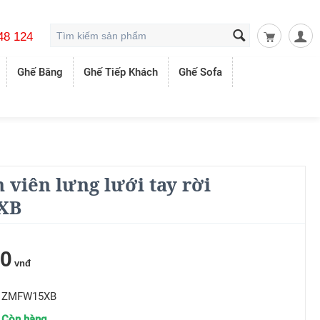
48 124
Giỏ hàng t
Ghế Băng
Ghế Tiếp Khách
Ghế Sofa
 viên lưng lưới tay rời
XB
00
vnđ
ZMFW15XB
Còn hàng