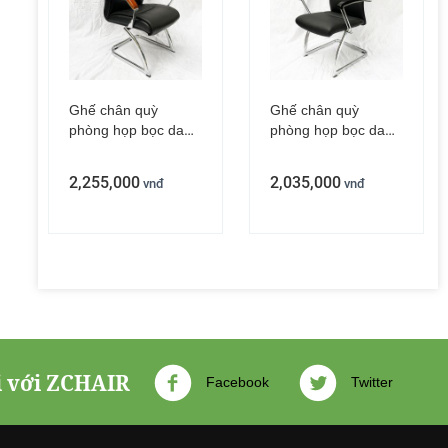
Ghế chân quỳ
Ghế chân quỳ
phòng họp bọc da
phòng họp bọc da
tay viền gỗ
tay gỗ đen
ZMF180B
ZMFA011
2,255,000
2,035,000
vnđ
vnđ
i với ZCHAIR
Facebook
Twitter