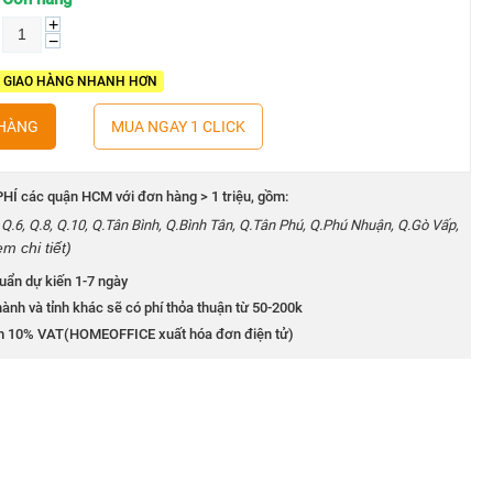
+
−
- GIAO HÀNG NHANH HƠN
 HÀNG
MUA NGAY 1 CLICK
HÍ các quận HCM với đơn hàng > 1 triệu, gồm:
5, Q.6, Q.8, Q.10, Q.Tân Bình, Q.Bình Tân, Q.Tân Phú, Q.Phú Nhuận, Q.Gò Vấp,
em chi tiết)
uẩn dự kiến 1-7 ngày
ành và tỉnh khác sẽ có phí thỏa thuận từ 50-200k
m 10% VAT(HOMEOFFICE xuất hóa đơn điện tử)