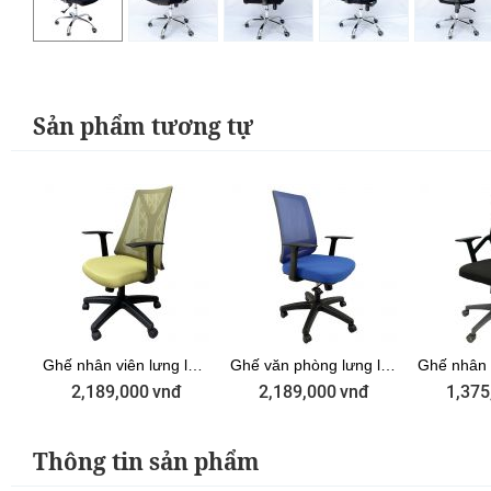
Sản phẩm tương tự
hế nhân viên lưng lưới Xanh Lá tay rời ZMFW15XG
Ghế nhân viên lưng lưới màu xanh M1087D-02
Ghế văn phòng lưng lưới tay rời màu xanh dương ZM1080-04
2,189,000
vnđ
2,189,000
vnđ
1,375
Thông tin sản phẩm