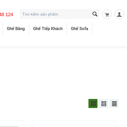
48 124
Giỏ hàng t
Ghế Băng
Ghế Tiếp Khách
Ghế Sofa