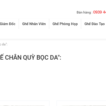
0939 4
Bán hàng :
 Giám Đốc
Ghế Nhân Viên
Ghế Phòng Họp
Ghế Đào Tạo
 da":
Ế CHÂN QUỲ BỌC DA":