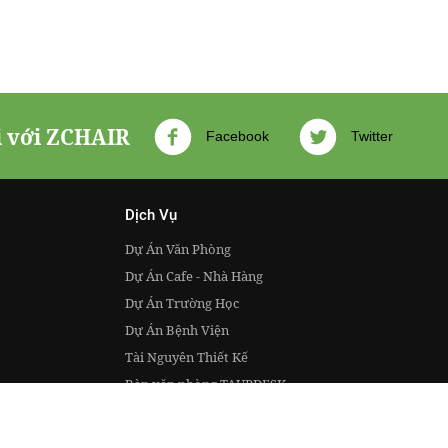
i với ZCHAIR
Facebook
Twitter
Dịch Vụ
Dự Án Văn Phòng
Dự Án Cafe - Nhà Hàng
Dự Án Trường Học
Dự Án Bệnh Viện
Tài Nguyên Thiết Kế
Bàn văn phòng TAUPDESK