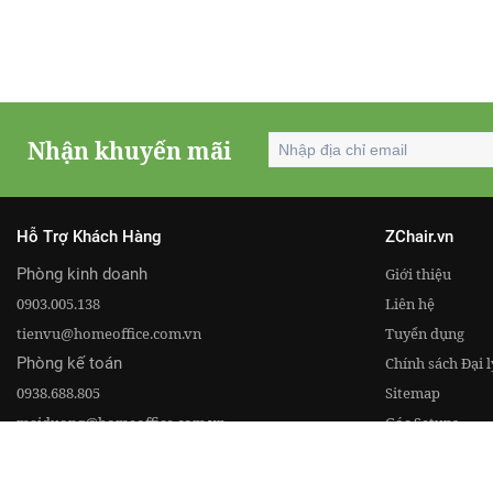
Nhận khuyến mãi
Hỗ Trợ Khách Hàng
ZChair.vn
Phòng kinh doanh
Giới thiệu
0903.005.138
Liên hệ
tienvu@homeoffice.com.vn
Tuyển dụng
Phòng kế toán
Chính sách Đại l
0938.688.805
Sitemap
maiduong@homeoffice.com.vn
Góc Setups
Tin Chuyên Ng