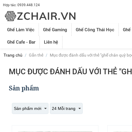
Hợp tác: 0939.448.124
Ghế Làm Việc
Ghế Gaming
Ghế Công Thái Học
Ghế
Ghế Cafe - Bar
Liên hệ
Trang chủ
/
Gắn thẻ
/
Mục được đánh dấu với thẻ "ghế chân quỳ bọc
MỤC ĐƯỢC ĐÁNH DẤU VỚI THẺ "GH
Sản phẩm
Sản phẩm mới
24 Mỗi trang