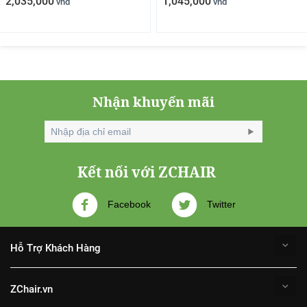
2,035,000
1,045,000
vnđ
vnđ
Nhận khuyến mãi
Kết nối với ZCHAIR
Facebook
Twitter
Hỗ Trợ Khách Hàng
ZChair.vn