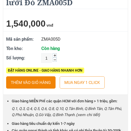
lưới Đỏ ZMA005D
1,540,000
vnđ
Mã sản phẩm:
ZMA005D
Tồn kho:
Còn hàng
+
Số lượng:
−
ĐẶT HÀNG ONLINE - GIAO HÀNG NHANH HƠN
THÊM VÀO GIỎ HÀNG
MUA NGAY 1 CLICK
Giao hàng MIỄN PHÍ các quận HCM với đơn hàng > 1 triệu, gồm:
Q.1, Q.3, Q.4, Q.5, Q.6, Q.8, Q.10, Q.Tân Bình, Q.Bình Tân, Q.Tân Phú,
(xem chi tiết)
Q.Phú Nhuận, Q.Gò Vấp, Q.Bình Thạnh.
Giao hàng tiêu chuẩn dự kiến 1-7 ngày
Các quận ngoại thành và tỉnh khác sẽ có phí thỏa thuận từ 50-200k