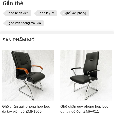
Kích thước (DxRxC) : 64x64x107(cm)
Gắn thẻ
Bảo hành : 12 tháng
ghế nhân viên
ghế tay lật
ghế văn phòng
ghế văn phòng màu đỏ
SẢN PHẨM MỚI
Ghế chân quỳ phòng họp bọc
Ghế chân quỳ phòng họp bọc
da tay viền gỗ ZMF180B
da tay gỗ đen ZMFA011