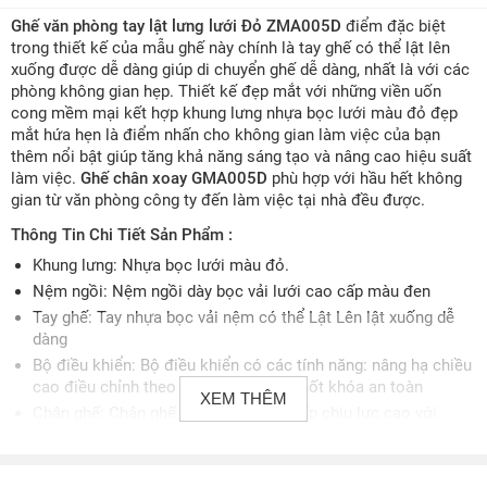
Ghế văn phòng tay lật lưng lưới Đỏ ZMA005D
điểm đặc biệt
trong thiết kế của mẫu ghế này chính là tay ghế có thể lật lên
xuống được dễ dàng giúp di chuyển ghế dễ dàng, nhất là với các
phòng không gian hẹp. Thiết kế đẹp mắt với những viền uốn
cong mềm mại kết hợp khung lưng nhựa bọc lưới màu đỏ đẹp
mắt hứa hẹn là điểm nhấn cho không gian làm việc của bạn
thêm nổi bật giúp tăng khả năng sáng tạo và nâng cao hiệu suất
làm việc.
Ghế chân xoay GMA005D
phù hợp với hầu hết không
gian từ văn phòng công ty đến làm việc tại nhà đều được.
Thông Tin Chi Tiết Sản Phẩm :
Khung lưng: Nhựa bọc lưới màu đỏ.
Nệm ngồi: Nệm ngồi dày bọc vải lưới cao cấp màu đen
Tay ghế: Tay nhựa bọc vải nệm có thể Lật Lên lật xuống dễ
dàng
Bộ điều khiển: Bộ điều khiển có các tính năng: nâng hạ chiều
cao điều chỉnh theo người sử dụng, chốt khóa an toàn
XEM THÊM
Chân ghế: Chân ghế bằng nhựa cao cấp chịu lực cao với
đường kính vòng chân lớn
Bánh xe: Bánh xe nhựa di chuyển nhẹ nhàng linh hoạt