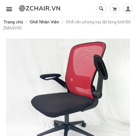
Giỏ hàng t
Trang chủ
/
Ghế Nhân Viên
/
Ghế văn phòng tay lật lưng lưới Đỏ
ZMA005D